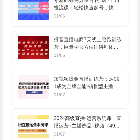
零基础好物分享+抖小店+千川
投流课：轻松快速起号，快速
学会抖音投流
01/06
抖音直播电商7天线上陪跑训练
营，巨量学官方认证讲师团带
你玩转直播带货
01/06
短视频掘金直播训练营：从0到
1成为金牌全能-销售型主播
01/07
2024高级直播·运营系统课，直
播运营+主播选品+视频（49节
课）
01/07