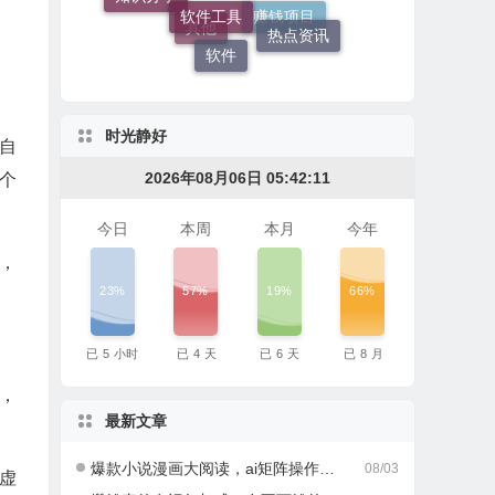
热点资讯
软件
赚钱项目
其他
时光静好
自
2026年08月06日 05:42:12
个
今日
本周
本月
今年
，
23%
57%
19%
66%
已
5
小时
已
4
天
已
6
天
已
8
月
，
最新文章
爆款小说漫画大阅读，ai矩阵操作，当天可见收益，号称日入400+
08/03
虚