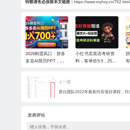
转载请务必保留本文链接：
https://www.myhzy.cn/752.htm
画大阅
2026刚需风口：拼多
小红书卖英语考研资
拼
操作，当天
多卖AI简历PPT，可
料，客单价9.9，250
有
号称日入4
矩阵放大，小白也能
天卖了16w!
香
干，日入700+！
万
上一篇
发表评论