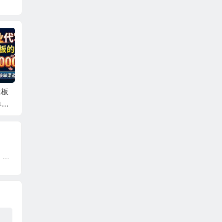
老板
小红书AI虚拟电商2.
拼多多AI虚拟服务
番茄小
单渠
0，半精细化选品，配
店，暴力赛道，手机
新玩法
合AI日入500+
小白可做，月稳定1-2
+
W
现学现卖收钱班，学会快速识别不同客户，不浪费时间