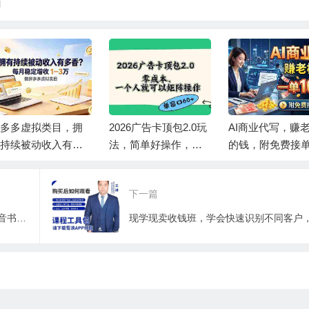
l
多多虚拟类目，拥
2026广告卡顶包2.0玩
AI商业代写，赚
持续被动收入有多
法，简单好操作，直
的钱，附免费接
。每月稳定增收 1-3
接省略复杂人工步
道，一单1000+
骤，单窗口60+零成
下一篇
本。
君白团队2022年最新抖音项目课程，抖音书单号+抖音影视剪辑解说