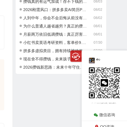
攒钱真的有运气加成！存不下钱的人，大多栽在这一点
08/03
2026刚需风口：拼多多卖AI简历PPT，可矩阵放大，小白也能干，日入700+！
08/02
人到中年，你会不会后悔从前没有好好攒钱？
08/02
为什么普通人越省越穷？真正的攒钱逻辑很多人都搞错了
08/01
月薪两万依旧低调攒钱：真正厉害的成年人，从不乱消费
08/01
小红书卖英语考研资料，客单价9.9，250天卖了16w!
07/30
拼多多虚拟类目，拥有持续被动收入有多香。每月稳定增收 1-3 万
07/30
现在舍不得攒钱，未来孩子就要替你吃苦，这就是最真实的现实
07/30
2026攒钱新思路：未来十年守住积蓄，做好这两件事就够了
07/29
微信咨询
QQ咨询