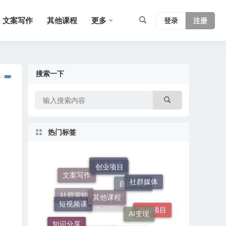
文案写作
其他课程
更多
登录
注册
搜索一下
热门标签
创业项目
文案写作
引流推广
其他课程
社群媒体
短视频课
AI变现
自媒体课
社群营销
软件工具
网创项目
知识分享
电商运营