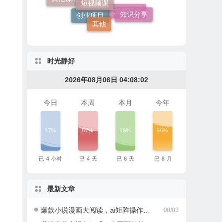
知识分享
软件工具
其他
文案写作
创业项目
时光静好
2026年08月06日 04:08:03
今日
本周
本月
今年
17%
57%
19%
66%
已
4
小时
已
4
天
已
6
天
已
8
月
最新文章
爆款小说漫画大阅读，ai矩阵操作，当天可见收益，号称日入400+
08/03