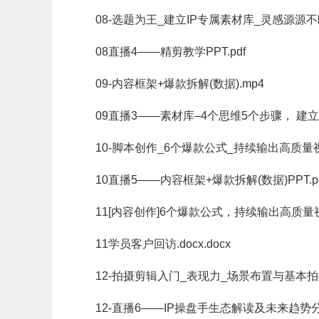
08-选题为王_建立IP专属素材库_灵感源源不断
08直播4——精剪教学PPT.pdf
09-内容框架+爆款拆解(数据).mp4
09直播3——素材库–4个思维5个步骤， 建立
10-脚本创作_6个爆款公式_持续输出高质量视
10直播5——内容框架+爆款拆解(数据)PPT.pd
11[内容创作]6个爆款公式，持续输出高质量视
11学员客户回访.docx.docx
12-拍摄剪辑入门_表现力_场景布置与基本拍
12-直播6——IP操盘手生态解读及未来趋势分