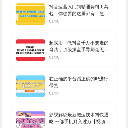
抖音运营入门到精通资料工具
包：你想要的这里都有，超完
整！
01/06
超实用！做抖音千万不要走的
弯路，顶级操盘手导师毫无保
留传授干货
01/06
在正确的平台蹭正确的IP进行
带货
01/07
影视解说最新搬运技术抖快通
吃 一部手机月入过万【视频教