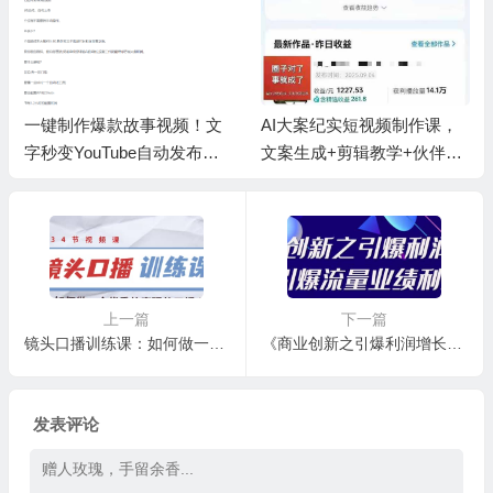
一键制作爆款故事视频！文
AI大案纪实短视频制作课，
抖音
字秒变YouTube自动发布的
文案生成+剪辑教学+伙伴计
+暴
傻瓜式教程
划
上一篇
下一篇
镜头口播训练课：如何做一个优秀的变现的口播人（34节视频课）
《商业创新之引爆利润增长》引爆流量业绩利润
发表评论