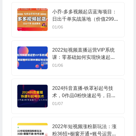
小乔-多多视频起店蓝海项目：
日出千单实战落地（价值299
元）
01/06
2022短视频直播运营VIP系统
课：零基础如何实现快速起号
运营（价值2999）
01/06
2024抖音直播-铁罩衫起号技
术，0作品0粉快速起号，日入
四位数（14节课）
01/07
2022年短视频涨粉新玩法：涨
粉36招+橱窗开通+账号运营