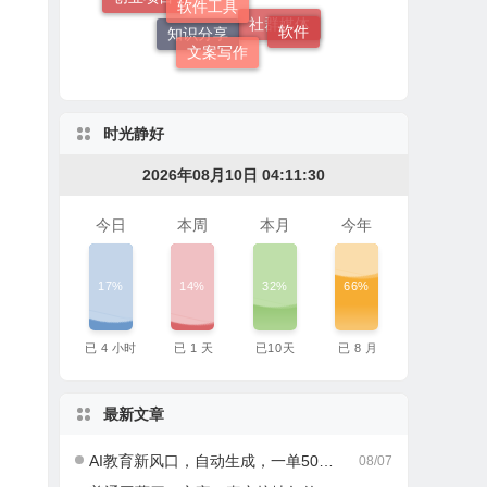
软件
社群营销
文案写作
社群媒体
知识分享
时光静好
2026年08月10日 04:11:31
今日
本周
本月
今年
17%
14%
32%
66%
已
4
小时
已
1
天
已
10
天
已
8
月
最新文章
AI教育新风口，自动生成，一单500+，月入2W+!
08/07