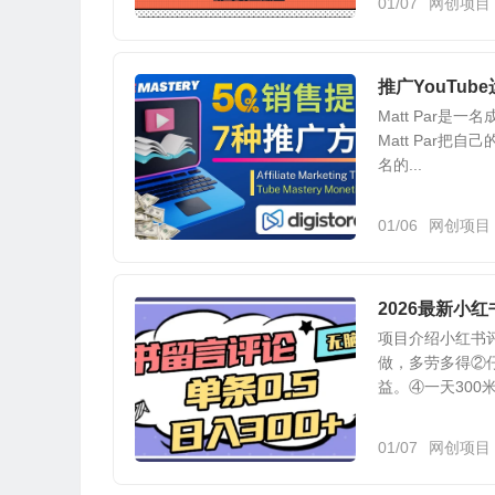
01/07
网创项目
推广YouTube
Matt Par是
Matt Par把自
名的...
01/06
网创项目
2026最新小
项目介绍小红书评
做，多劳多得②
益。④一天300
01/07
网创项目