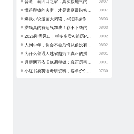
普通工薪四口之家，真实接地气的攒钱日常
08/07
懂得攒钱的夫妻，才是家庭最踏实的底气
08/07
爆款小说漫画大阅读，ai矩阵操作，当天可见收益，号称日入400+
08/03
攒钱真的有运气加成！存不下钱的人，大多栽在这一点
08/03
2026刚需风口：拼多多卖AI简历PPT，可矩阵放大，小白也能干，日入700+！
08/02
人到中年，你会不会后悔从前没有好好攒钱？
08/02
为什么普通人越省越穷？真正的攒钱逻辑很多人都搞错了
08/01
月薪两万依旧低调攒钱：真正厉害的成年人，从不乱消费
08/01
小红书卖英语考研资料，客单价9.9，250天卖了16w!
07/30