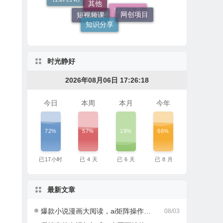
网创项目
热点资讯
知识分享
软件工具
短视频课
时光静好
2026年08月06日 17:26:19
今日
本周
本月
今年
72%
57%
19%
66%
已
17
小时
已
4
天
已
6
天
已
8
月
最新文章
爆款小说漫画大阅读，ai矩阵操作，当天可见收益，号称日入400+
08/03