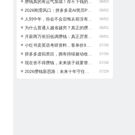
攒钱真的有运气加成！存不下钱的人，大多栽在这一点
08/03
2026刚需风口：拼多多卖AI简历PPT，可矩阵放大，小白也能干，日入700+！
08/02
人到中年，你会不会后悔从前没有好好攒钱？
08/02
为什么普通人越省越穷？真正的攒钱逻辑很多人都搞错了
08/01
月薪两万依旧低调攒钱：真正厉害的成年人，从不乱消费
08/01
小红书卖英语考研资料，客单价9.9，250天卖了16w!
07/30
拼多多虚拟类目，拥有持续被动收入有多香。每月稳定增收 1-3 万
07/30
现在舍不得攒钱，未来孩子就要替你吃苦，这就是最真实的现实
07/30
2026攒钱新思路：未来十年守住积蓄，做好这两件事就够了
07/29