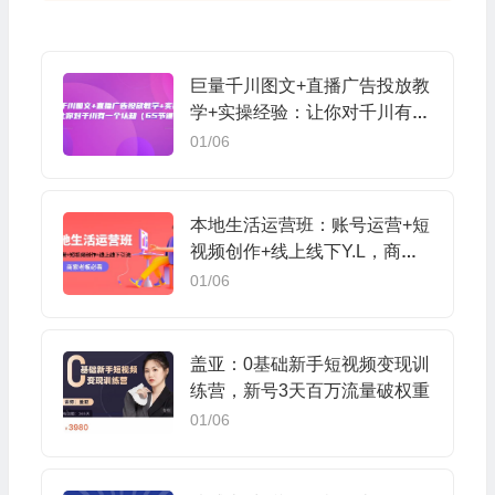
巨量千川图文+直播广告投放教
学+实操经验：让你对千川有一
个认知（65节课）
01/06
本地生活运营班：账号运营+短
视频创作+线上线下Y.L，商家
老板必看
01/06
盖亚：0基础新手短视频变现训
练营，新号3天百万流量破权重
01/06