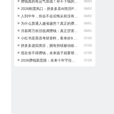
攒钱真的有运气加成！存不下钱的人，大多栽在这一点
08/03
2026刚需风口：拼多多卖AI简历PPT，可矩阵放大，小白也能干，日入700+！
08/02
人到中年，你会不会后悔从前没有好好攒钱？
08/02
为什么普通人越省越穷？真正的攒钱逻辑很多人都搞错了
08/01
月薪两万依旧低调攒钱：真正厉害的成年人，从不乱消费
08/01
小红书卖英语考研资料，客单价9.9，250天卖了16w!
07/30
拼多多虚拟类目，拥有持续被动收入有多香。每月稳定增收 1-3 万
07/30
现在舍不得攒钱，未来孩子就要替你吃苦，这就是最真实的现实
07/30
2026攒钱新思路：未来十年守住积蓄，做好这两件事就够了
07/29