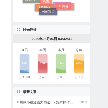
引流推广
社群营销
网创项目
知识分享
社群媒体
时光静好
2026年08月06日 03:32:33
今日
本周
本月
今年
14%
57%
19%
66%
已
3
小时
已
4
天
已
6
天
已
8
月
最新文章
爆款小说漫画大阅读，ai矩阵操作，当天可见收益，号称日入400+
08/03