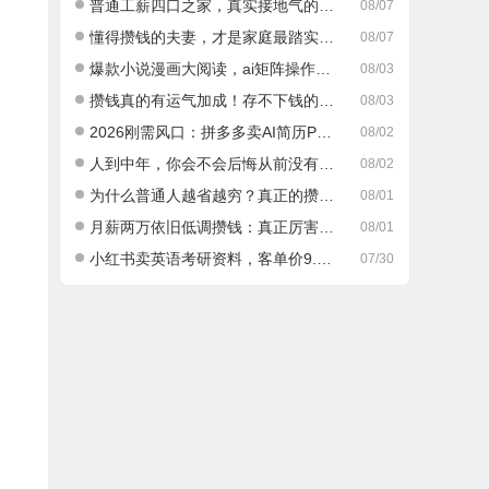
普通工薪四口之家，真实接地气的攒钱日常
08/07
懂得攒钱的夫妻，才是家庭最踏实的底气
08/07
爆款小说漫画大阅读，ai矩阵操作，当天可见收益，号称日入400+
08/03
攒钱真的有运气加成！存不下钱的人，大多栽在这一点
08/03
2026刚需风口：拼多多卖AI简历PPT，可矩阵放大，小白也能干，日入700+！
08/02
人到中年，你会不会后悔从前没有好好攒钱？
08/02
为什么普通人越省越穷？真正的攒钱逻辑很多人都搞错了
08/01
月薪两万依旧低调攒钱：真正厉害的成年人，从不乱消费
08/01
小红书卖英语考研资料，客单价9.9，250天卖了16w!
07/30