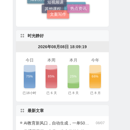
热点资讯
社群营销
文案写作
创业项目
其他课程
时光静好
2026年08月08日 18:09:20
今日
本周
本月
今年
75%
85%
25%
66%
已
18
小时
已
6
天
已
8
天
已
8
月
最新文章
AI教育新风口，自动生成，一单500+，月入2W+!
08/07