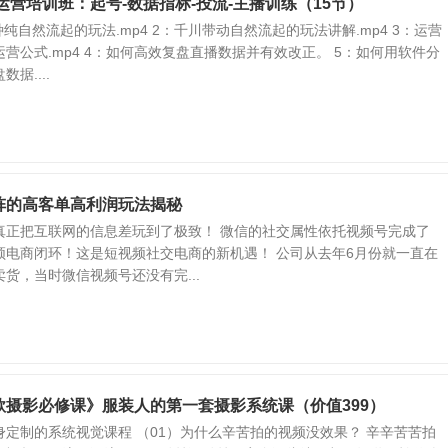
货运营培训班：起号-数据指标-投流-主播训练（15节）
种纯自然流起的玩法.mp4 2：千川带动自然流起的玩法讲解.mp4 3：运营
营公式.mp4 4：如何高效复盘直播数据并有效改正。 5：如何用软件分
据....
阵的高客单高利润玩法揭秘
真正把互联网的信息差玩到了极致！ 微信的社交属性依托视频号完成了
频电商闭环！这是短视频社交电商的新机遇！ 公司从去年6月份就一直在
货，当时微信视频号还没有完...
款摄影必修课》服装人的第一套摄影系统课（价值399）
定制的系统视觉课程 （01）为什么辛苦拍的视频没效果？ 辛辛苦苦拍