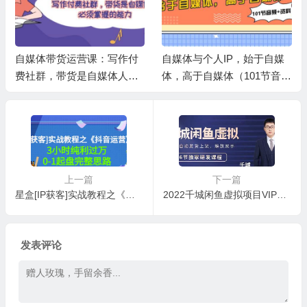
货运营课：写作付
自媒体与个人IP，始于自媒
自媒体-成长I
带货是自媒体人必
体，高于自媒体（101节音频
期】：带你从
能力
+资料）
书-闭环（39
上一篇
下一篇
星盒[IP获客]实战教程之《抖音运营》3小时纯利过万0-1起盘完整思路价值498
2022千城闲鱼虚拟项目VIP课程，卖出自动上架解放双手
发表评论