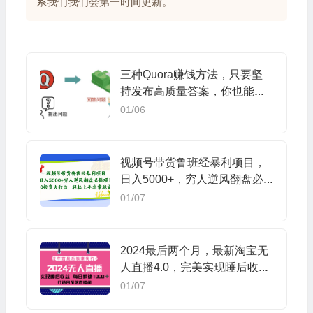
系我们我们会第一时间更新。
三种Quora赚钱方法，只要坚
持发布高质量答案，你也能够
轻松月入5000美元
01/06
视频号带货鲁班经暴利项目，
日入5000+，穷人逆风翻盘必
做项目，0投资…
01/07
2024最后两个月，最新淘宝无
人直播4.0，完美实现睡后收
入，赚大钱的机会！
01/07