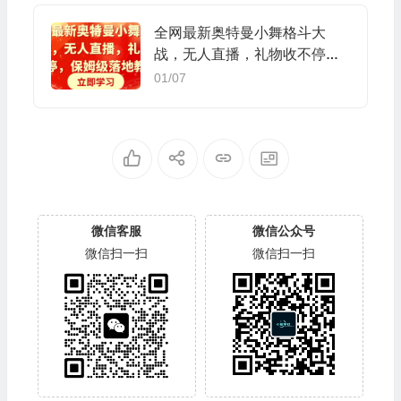
全网最新奥特曼小舞格斗大
战，无人直播，礼物收不停，
保姆级落地教学
01/07
微信客服
微信公众号
微信扫一扫
微信扫一扫