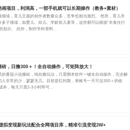
动画项目，利润高，一部手机就可以长期操作（教务+素材）
频领域，育儿主题的创作者数量众多，竞争也相当激烈。 然而，育儿市
许多子领域，如婴儿、幼儿、学龄前儿童等，这些都可以根据“衣食住行
的划分。 此外，制作学科资料...
搬砖，日撸300＋！全自动操作，可矩阵放大！
试的番茄小说搬砖，纯自撸玩法，只需脚本软件一键全自动操作，完全解
的人非常的少，寥寥无几。目前是红利期，单账号一天可达300＋的收
本，每天只需2-3小时即可...
-虚拟变现新玩法配合全网项目库，精准引流变现3W+