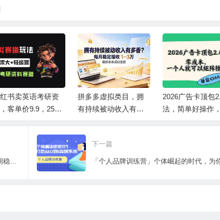
l
红书卖英语考研资
拼多多虚拟类目，拥
2026广告卡顶包2
，客单价9.9，250
有持续被动收入有多
法，简单好操作
卖了16w!
香。每月稳定增收 1-3
接省略复杂人工
万
骤，单窗口60+零
下一篇
本。
适合新手操作的付费文档代下项目，长期稳定，0成本日赚100＋（软件+教程）