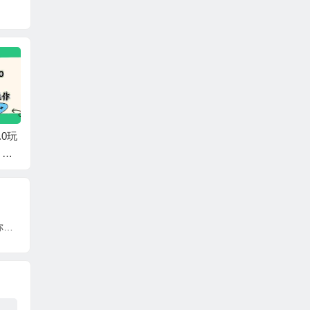
.0玩
AI商业代写，赚老板
小红书AI虚拟电商2.
拼多多
，直
的钱，附免费接单渠
0，半精细化选品，配
店，暴
步
道，一单1000+
合AI日入500+
小白可
成
W
「个人品牌训练营」个体崛起的时代，为你打造从0到1变现系统（12节视频课）