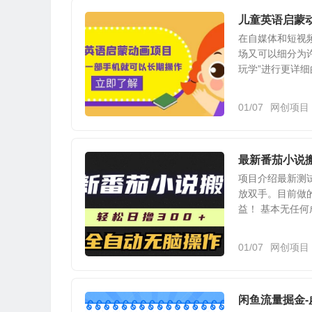
儿童英语启蒙
在自媒体和短视
场又可以细分为
玩学”进行更详细
01/07
网创项目
最新番茄小说
项目介绍最新测
放双手。目前做
益！ 基本无任何成
01/07
网创项目
闲鱼流量掘金