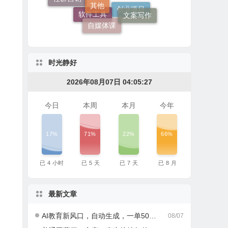
社群媒体
文案写作
自媒体课
创业项目
软件工具
时光静好
2026年08月07日 04:05:28
今日
本周
本月
今年
17%
71%
22%
66%
已
4
小时
已
5
天
已
7
天
已
8
月
最新文章
AI教育新风口，自动生成，一单500+，月入2W+!
08/07