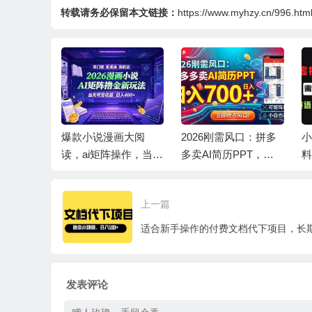
转载请务必保留本文链接：
https://www.myhzy.cn/996.htm
口，自动
爆款小说漫画大阅
2026刚需风口：拼多
小
00+，月
读，ai矩阵操作，当天
多卖AI简历PPT，可
料
可见收益，号称日入4
矩阵放大，小白也能
天
00+
干，日入700+！
上一篇
发表评论