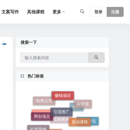
文案写作
其他课程
更多
登录
注册
搜索一下
热门标签
赚钱项目
引流推广
电商运营
短视频课
AI变现
网创项目
其他课程
软件
知识分享
其他
热点资讯
社群营销