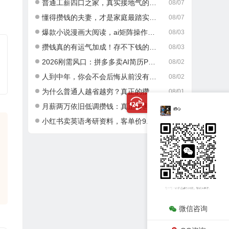
普通工薪四口之家，真实接地气的攒钱日常
08/07
懂得攒钱的夫妻，才是家庭最踏实的底气
08/07
爆款小说漫画大阅读，ai矩阵操作，当天可见收益，号称日入400+
08/03
攒钱真的有运气加成！存不下钱的人，大多栽在这一点
08/03
2026刚需风口：拼多多卖AI简历PPT，可矩阵放大，小白也能干，日入700+！
08/02
人到中年，你会不会后悔从前没有好好攒钱？
08/02
为什么普通人越省越穷？真正的攒钱逻辑很多人都搞错了
08/01
月薪两万依旧低调攒钱：真正厉害的成年人，从不乱消费
08/01
小红书卖英语考研资料，客单价9.9，250天卖了16w!
07/30
微信咨询